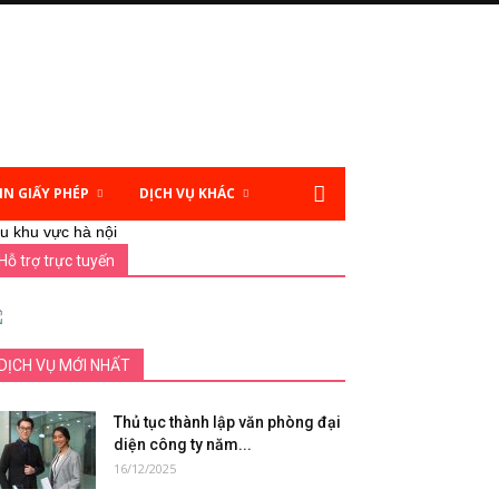
IN GIẤY PHÉP
DỊCH VỤ KHÁC
u khu vực hà nội
Hỗ trợ trực tuyến
DỊCH VỤ MỚI NHẤT
Thủ tục thành lập văn phòng đại
diện công ty năm...
16/12/2025