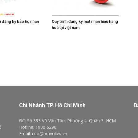
Quy trình đăng ký một nhãn hiệu hàng
ấn đăng ký bảo hộ nhãn
hoá tại việt nam
Chi Nhánh TP. Hồ Chí Minh
B
ĐC: Số 383 Võ Văn Tần, Phường 4, Quận 3, HCM
ố
Hotline: 1900 6296
Email: ceo@bravolaw.vn