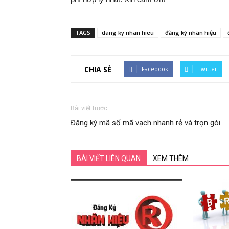
TAGS
dang ky nhan hieu
đăng ký nhãn hiệu
CHIA SẺ
Facebook
Twitter
Bài viết trước
Đăng ký mã số mã vạch nhanh rẻ và trọn gói
BÀI VIẾT LIÊN QUAN
XEM THÊM