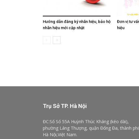
Hướng dẫn đăng ký nhãn hiệu, bảo hộ
Đơn vị tư v
nhãn hiệu mới cập nhật
hiệu
Trụ Sở TP. Hà Nội
ĐC:Số Số 55A Huỳnh Thúc Kháng (kéo dài),
phường Láng Thượng, quận Đống Đa, thành ph
Hà Nội,Việt Nam.