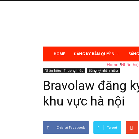
Sở
hữu
trí
tuệ
HOME
ĐĂNG KÝ BẢN QUYỀN
SÁNG
Home
/
Nhãn hiệ
Nhãn hiệu - Thương hiệu
Đăng ký nhãn hiệu
Bravolaw đăng k
khu vực hà nội
Chia sẻ Facebook
Tweet