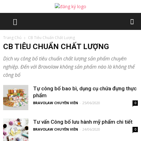
Trang Chủ
CB Tiêu Chuẩn Chất Lượng
CB TIÊU CHUẨN CHẤT LƯỢNG
Dịch vụ công bố tiêu chuẩn chất lượng sản phẩm chuyên
nghiệp. Đến với Bravolaw không sản phẩm nào là không thể
công bố
Tự công bố bao bì, dụng cụ chứa đựng thực
phẩm
BRAVOLAW CHUYÊN VIÊN
-
25/06/2020
0
Tư vấn Công bố lưu hành mỹ phẩm chi tiết
BRAVOLAW CHUYÊN VIÊN
-
24/06/2020
0