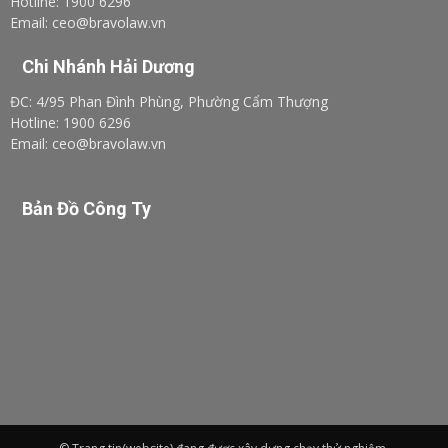
Hotline: 1900 6296
Email: ceo@bravolaw.vn
Chi Nhánh Hải Dương
ĐC: 4/95 Phan Đình Phùng, Phường Cẩm Thượng
Hotline: 1900 6296
Email: ceo@bravolaw.vn
Bản Đồ Công Ty