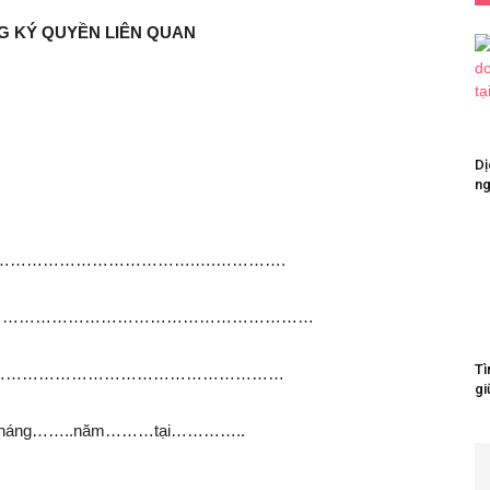
G KÝ QUYỀN LIÊN QUAN
Dị
ng
…………………………………………….….………….
…………………………………………………………
Tì
ăm………………………………………………………
gi
tháng……..năm………tại…………..
oanh: …………………………………………..……