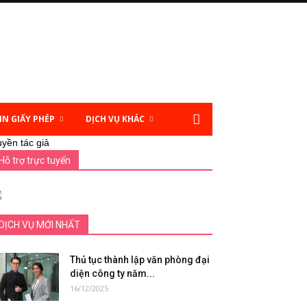
IN GIẤY PHÉP
DỊCH VỤ KHÁC
yền tác giả
Hỗ trợ trực tuyến
DỊCH VỤ MỚI NHẤT
Thủ tục thành lập văn phòng đại
diện công ty năm...
16/12/2025