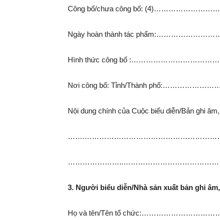
Công bố/chưa công bố: (4)………
Ngày hoàn thành tác phẩm:………
Hình thức công bố :…………………………
Nơi công bố: Tỉnh/Thành phố:……
Nội dung chính của Cuộc biểu diễn/Bản ghi âm, 
…….………………………………………………
…………………..…………………………………
3. Người biểu diễn/Nhà sản xuất bản ghi âm,
Họ và tên/Tên tổ chức:……………