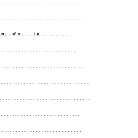
…………………………………….……….….……..
……………………………………………….….………
.tháng….năm………tại……………..……
doanh:…………………………………………….….…
ại………………………………….………………….
………………………………………………………..
…………………………………………………………
Email:……………………………………………….
…………………………………………………….…….……