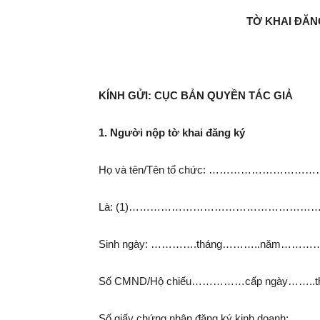
TỜ KHAI ĐĂN
KÍNH GỬI: CỤC BẢN QUYỀN TÁC GIẢ
1. Người nộp tờ khai đăng ký
Họ và tên/Tên tổ chức: ……………
Là: (1)………………………………………
Sinh ngày: ………….tháng………..n
Số CMND/Hộ chiếu……………cấp ngày……..
Số giấy chứng nhận đăng ký kinh d