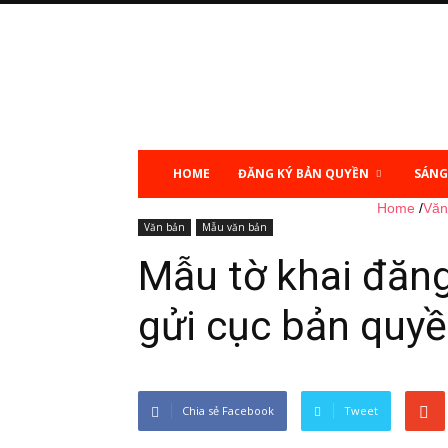
Sở
hữu
trí
tuệ
HOME
ĐĂNG KÝ BẢN QUYỀN
SÁNG
Home
/
Văn
Văn bản
Mẫu văn bản
Mẫu tờ khai đăng
gửi cục bản quyề
Chia sẻ Facebook
Tweet