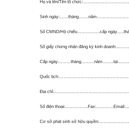
Họ và tên/Tên tổ chức:…………………
Sinh ngày:……tháng…….năm………
Số CMND/Hộ chiếu…………….cấp ngày….
Số giấy chứng nhận đăng ký kinh 
Cấp ngày………tháng………năm……..t
Quốc tịch:……………………………………
Địa chỉ:………………………………………
Số điện thoại:…………….Fax:…………
Cơ sở phát sinh sở hữu quyền: