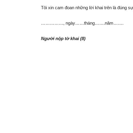
Tôi xin cam đoan những lời khai trên là đúng sự 
……………, ngày……tháng…….năm…….
Người nộp tờ khai (8)