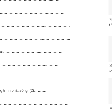
…….tại……………………………….……………
Dị
gi
……………………………………..……………….
………………………………..…………………..
.Email:………………………..……………….
…………………………………..………
Đi
tụ
ng trình phát sóng: (2)……….
…………………………………….……………………
Lu