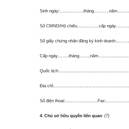
Sinh ngày:……………..tháng………..
Số CMND/Hộ chiếu……………cấp ngày……
Số giấy chứng nhận đăng ký kinh 
Cấp ngày……..tháng……..năm…………
Quốc tịch:……………………………………
Địa chỉ:…………………………………………
Số điện thoại:…………………..Fax:………
4. Chủ sở hữu quyền liên quan
: (7)