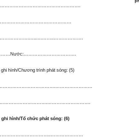
ph
…………………………………………………………….
………………………………………………………
…………………….…..….……..……………….
……………………Nước:…………………………….
ghi hình/Chương trình phát sóng: (5)
……………………………….……………………
………………………….……………………….
 ghi hình/Tổ chức phát sóng: (6)
…………………………………………..…………………