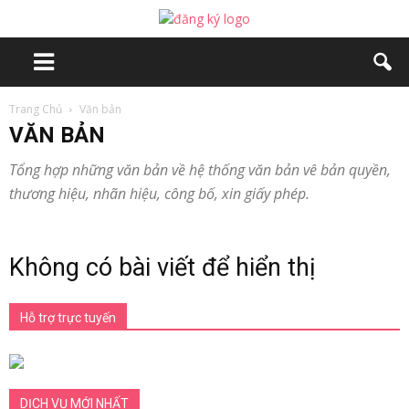
Trang Chủ
Văn bản
VĂN BẢN
Tổng hợp những văn bản về hệ thống văn bản vê bản quyền,
thương hiệu, nhãn hiệu, công bố, xin giấy phép.
Không có bài viết để hiển thị
Hỗ trợ trực tuyến
DỊCH VỤ MỚI NHẤT