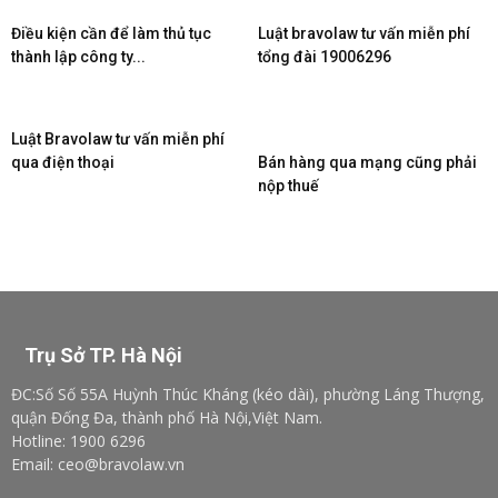
Điều kiện cần để làm thủ tục
Luật bravolaw tư vấn miễn phí
thành lập công ty...
tổng đài 19006296
Luật Bravolaw tư vấn miễn phí
qua điện thoại
Bán hàng qua mạng cũng phải
nộp thuế
Trụ Sở TP. Hà Nội
ĐC:Số Số 55A Huỳnh Thúc Kháng (kéo dài), phường Láng Thượng,
quận Đống Đa, thành phố Hà Nội,Việt Nam.
Hotline: 1900 6296
Email: ceo@bravolaw.vn