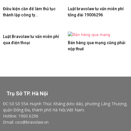
Điều kiện cần để làm thủ tục
Luật bravolaw tư vấn miễn phí
thành lập công ty...
tổng đài 19006296
Luật Bravolaw tư vấn miễn phí
qua điện thoại
Bán hàng qua mạng cũng phải
nộp thuế
Trụ Sở TP. Hà Nội
ĐC:Số Số 55A Huỳnh Thúc Kháng (kéo dài), phường Láng Thượng,
quận Đống Đa, thành phố Hà Nội,Việt Nam.
Hotline: 1900 6296
Email: ceo@bravolaw.vn