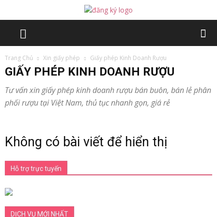
Trang Chủ
Xin giấy phép
Giấy phép Kinh Doanh Rượu
GIẤY PHÉP KINH DOANH RƯỢU
Tư vấn xin giấy phép kinh doanh rượu bán buôn, bán lẻ phân
phối rượu tại Việt Nam, thủ tục nhanh gọn, giá rẻ
Không có bài viết để hiển thị
Hỗ trợ trực tuyến
DỊCH VỤ MỚI NHẤT