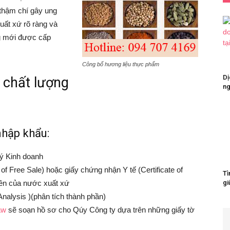
thậm chí gây ung
uất xứ rõ ràng và
g mới được cấp
Công bố hương liệu thực phẩm
Dị
 chất lượng
ng
nhập khẩu:
ý Kinh doanh
of Free Sale) hoặc giấy chứng nhận Y tế (Certificate of
Tì
ền của nước xuất xứ
gi
alysis )(phân tích thành phần)
aw
sẽ soạn hồ sơ cho Qúy Công ty dựa trên những giấy tờ