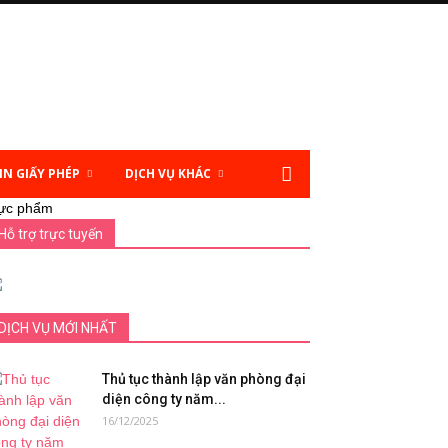
IN GIẤY PHÉP
DỊCH VỤ KHÁC
hực phẩm
Hỗ trợ trực tuyến
DỊCH VỤ MỚI NHẤT
Thủ tục thành lập văn phòng đại
diện công ty năm...
16/12/2025