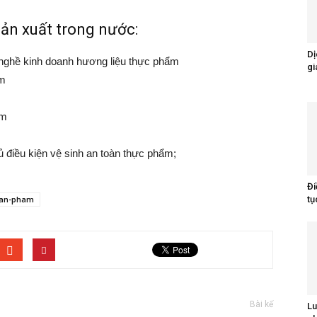
ản xuất trong nước:
Dị
nghề kinh doanh hương liệu thực phẩm
gi
ẩm
ẩm
 điều kiện vệ sinh an toàn thực phẩm;
Đi
san-pham
tụ
Bài kế
Lu