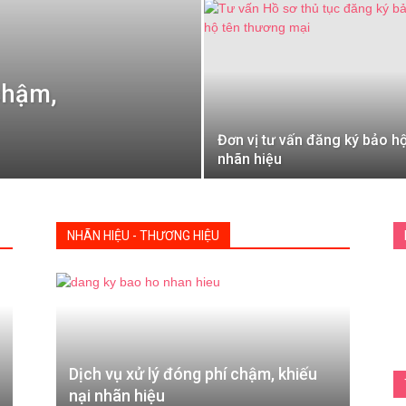
chậm,
Đơn vị tư vấn đăng ký bảo h
nhãn hiệu
NHÃN HIỆU - THƯƠNG HIỆU
Dịch vụ xử lý đóng phí chậm, khiếu
nại nhãn hiệu