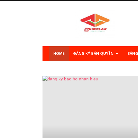
Sở
hữu
trí
tuệ
HOME
ĐĂNG KÝ BẢN QUYỀN
SÁNG