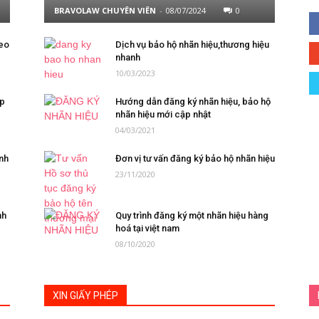
BRAVOLAW CHUYÊN VIÊN
-
08/07/2024
0
heo
Dịch vụ bảo hộ nhãn hiệu,thương hiệu
nhanh
10/03/2023
ập
Hướng dẫn đăng ký nhãn hiệu, bảo hộ
nhãn hiệu mới cập nhật
04/03/2021
anh
Đơn vị tư vấn đăng ký bảo hộ nhãn hiệu
23/11/2020
nh
Quy trình đăng ký một nhãn hiệu hàng
hoá tại việt nam
08/10/2020
XIN GIẤY PHÉP