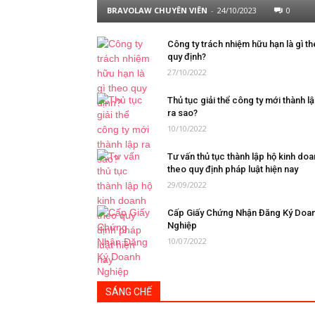
BRAVOLAW CHUYÊN VIÊN
-
24/10/2023
0
Công ty trách nhiệm hữu hạn là gì t
quy định?
27/10/2022
Thủ tục giải thể công ty mới thành l
ra sao?
10/10/2022
Tư vấn thủ tục thành lập hộ kinh do
theo quy định pháp luật hiện nay
29/09/2022
Cấp Giấy Chứng Nhận Đăng Ký Doa
Nghiệp
10/07/2022
SÁNG CHẾ