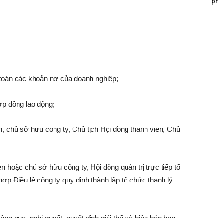
ph
h toán các khoản nợ của doanh nghiệp;
ợp đồng lao động;
, chủ sở hữu công ty, Chủ tịch Hội đồng thành viên, Chủ
n hoặc chủ sở hữu công ty, Hội đồng quản trị trực tiếp tổ
hợp Điều lệ công ty quy định thành lập tổ chức thanh lý
ông qua, nghị quyết, quyết định giải thể và biên bản họp