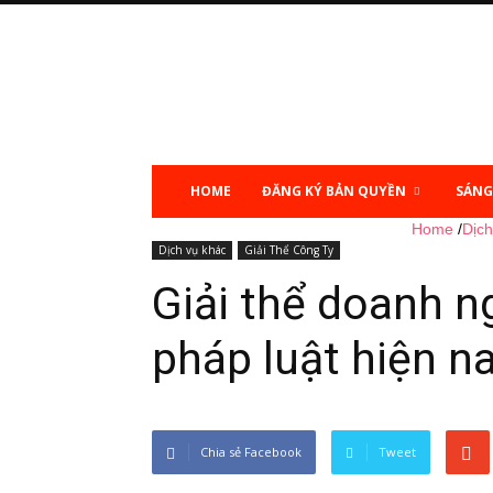
Sở
hữu
trí
tuệ
HOME
ĐĂNG KÝ BẢN QUYỀN
SÁNG
Home
/
Dịch
Dịch vụ khác
Giải Thể Công Ty
Giải thể doanh n
pháp luật hiện n
Chia sẻ Facebook
Tweet