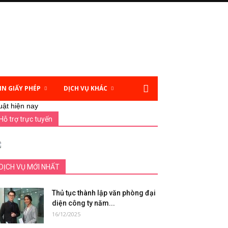
IN GIẤY PHÉP
DỊCH VỤ KHÁC
uật hiện nay
Hỗ trợ trực tuyến
DỊCH VỤ MỚI NHẤT
Thủ tục thành lập văn phòng đại
diện công ty năm...
16/12/2025