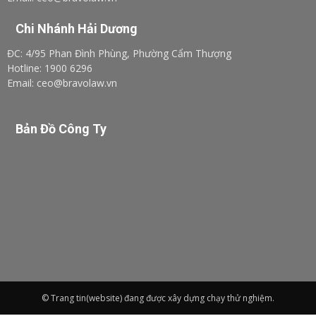
Chi Nhánh Hải Dương
ĐC: 4/95 Phan Đình Phùng, Phường Cẩm Thượng
Hotline: 1900 6296
Email: ceo@bravolaw.vn
Bản Đồ Công Ty
© Trang tin(website) đang được xây dựng chạy thử nghiệm.