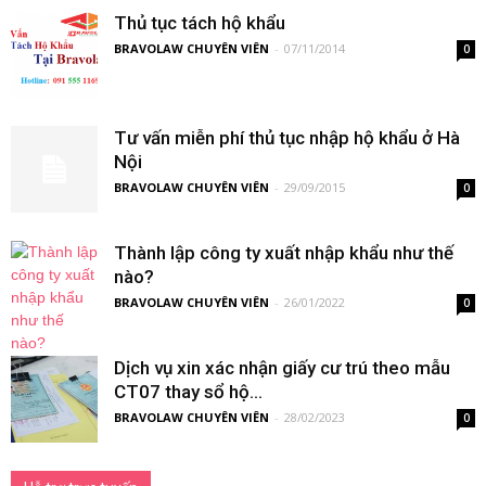
Thủ tục tách hộ khẩu
BRAVOLAW CHUYÊN VIÊN
-
07/11/2014
0
Tư vấn miễn phí thủ tục nhập hộ khẩu ở Hà
Nội
BRAVOLAW CHUYÊN VIÊN
-
29/09/2015
0
Thành lập công ty xuất nhập khẩu như thế
nào?
BRAVOLAW CHUYÊN VIÊN
-
26/01/2022
0
Dịch vụ xin xác nhận giấy cư trú theo mẫu
CT07 thay sổ hộ...
BRAVOLAW CHUYÊN VIÊN
-
28/02/2023
0