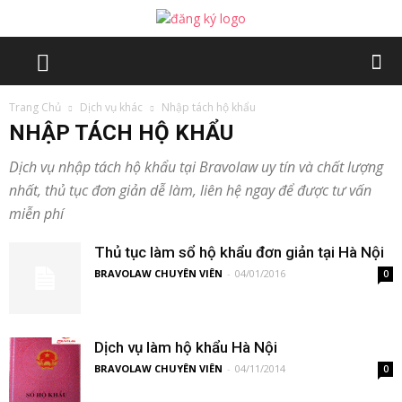
Trang Chủ
Dịch vụ khác
Nhập tách hộ khẩu
NHẬP TÁCH HỘ KHẨU
Dịch vụ nhập tách hộ khẩu tại Bravolaw uy tín và chất lượng
nhất, thủ tục đơn giản dễ làm, liên hệ ngay để được tư vấn
miễn phí
Thủ tục làm sổ hộ khẩu đơn giản tại Hà Nội
BRAVOLAW CHUYÊN VIÊN
-
04/01/2016
0
Dịch vụ làm hộ khẩu Hà Nội
BRAVOLAW CHUYÊN VIÊN
-
04/11/2014
0