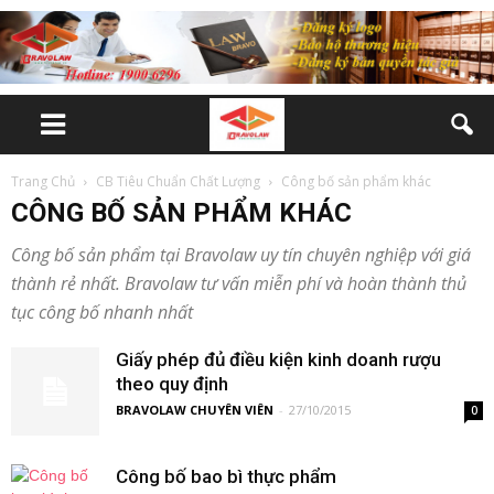
Trang Chủ
CB Tiêu Chuẩn Chất Lượng
Công bố sản phẩm khác
CÔNG BỐ SẢN PHẨM KHÁC
Công bố sản phẩm tại Bravolaw uy tín chuyên nghiệp với giá
thành rẻ nhất. Bravolaw tư vấn miễn phí và hoàn thành thủ
tục công bố nhanh nhất
Giấy phép đủ điều kiện kinh doanh rượu
theo quy định
BRAVOLAW CHUYÊN VIÊN
-
27/10/2015
0
Công bố bao bì thực phẩm