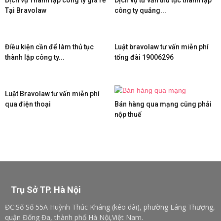
Dịch vụ Thành lập công ty giá rẻ
Dịch vụ tư vấn thủ tục thành lập
Tại Bravolaw
công ty quảng...
Điều kiện cần để làm thủ tục
Luật bravolaw tư vấn miễn phí
thành lập công ty...
tổng đài 19006296
Luật Bravolaw tư vấn miễn phí
qua điện thoại
Bán hàng qua mạng cũng phải
nộp thuế
Trụ Sở TP. Hà Nội
ĐC:Số Số 55A Huỳnh Thúc Kháng (kéo dài), phường Láng Thượng,
quận Đống Đa, thành phố Hà Nội,Việt Nam.