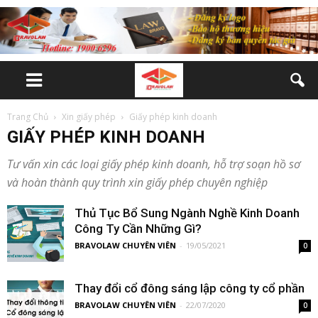
Trang Chủ
Xin giấy phép
Giấy phép kinh doanh
GIẤY PHÉP KINH DOANH
Tư vấn xin các loại giấy phép kinh doanh, hỗ trợ soạn hồ sơ
và hoàn thành quy trình xin giấy phép chuyên nghiệp
Thủ Tục Bổ Sung Ngành Nghề Kinh Doanh
Công Ty Cần Những Gì?
BRAVOLAW CHUYÊN VIÊN
-
19/05/2021
0
Thay đổi cổ đông sáng lập công ty cổ phần
BRAVOLAW CHUYÊN VIÊN
-
22/07/2020
0