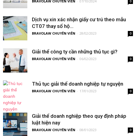
BRAVOLAW CHUYÊN VIÊN
-
07/10/2024
0
Dịch vụ xin xác nhận giấy cư trú theo mẫu
CT07 thay sổ hộ...
BRAVOLAW CHUYÊN VIÊN
-
28/02/2023
0
Giải thể công ty cần những thủ tục gì?
BRAVOLAW CHUYÊN VIÊN
-
06/02/2023
0
Thủ tục giải thể doanh nghiệp tự nguyện
BRAVOLAW CHUYÊN VIÊN
-
17/01/2023
0
Giải thể doanh nghiệp theo quy định pháp
luật hiện nay
BRAVOLAW CHUYÊN VIÊN
-
08/01/2023
0