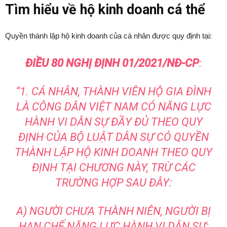
Tìm hiểu về hộ kinh doanh cá thể
Quyền thành lập hộ kinh doanh của cá nhân được quy định tại:
ĐIỀU 80 NGHỊ ĐỊNH 01/2021/NĐ-CP
:
“1. CÁ NHÂN, THÀNH VIÊN HỘ GIA ĐÌNH
LÀ CÔNG DÂN VIỆT NAM CÓ NĂNG LỰC
HÀNH VI DÂN SỰ ĐẦY ĐỦ THEO QUY
ĐỊNH CỦA BỘ LUẬT DÂN SỰ CÓ QUYỀN
THÀNH LẬP HỘ KINH DOANH THEO QUY
ĐỊNH TẠI CHƯƠNG NÀY, TRỪ CÁC
TRƯỜNG HỢP SAU ĐÂY:
A) NGƯỜI CHƯA THÀNH NIÊN, NGƯỜI BỊ
HẠN CHẾ NĂNG LỰC HÀNH VI DÂN SỰ;