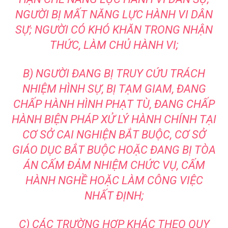
NGƯỜI BỊ MẤT NĂNG LỰC HÀNH VI DÂN
SỰ; NGƯỜI CÓ KHÓ KHĂN TRONG NHẬN
THỨC, LÀM CHỦ HÀNH VI;
B) NGƯỜI ĐANG BỊ TRUY CỨU TRÁCH
NHIỆM HÌNH SỰ, BỊ TẠM GIAM, ĐANG
CHẤP HÀNH HÌNH PHẠT TÙ, ĐANG CHẤP
HÀNH BIỆN PHÁP XỬ LÝ HÀNH CHÍNH TẠI
CƠ SỞ CAI NGHIỆN BẮT BUỘC, CƠ SỞ
GIÁO DỤC BẮT BUỘC HOẶC ĐANG BỊ TÒA
ÁN CẤM ĐẢM NHIỆM CHỨC VỤ, CẤM
HÀNH NGHỀ HOẶC LÀM CÔNG VIỆC
NHẤT ĐỊNH;
C) CÁC TRƯỜNG HỢP KHÁC THEO QUY