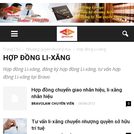
Trang Chủ
Nhượng quyền thương mại
Hợp đồng Li-xăng
HỢP ĐỒNG LI-XĂNG
Hợp đồng Li-xăng, đăng ký hợp đồng Li-xăng, tư vấn hợp
đồng Li-xăng tại Bravo
Hợp đồng chuyển giao nhãn hiệu, li-xăng
nhãn hiệu
BRAVOLAW CHUYÊN VIÊN
-
08/08/2013
0
Tư vấn li-xăng chuyển nhượng quyền sở hữu
trí tuệ