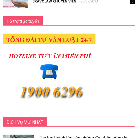
BRAVOLAW CHUYÊN VIÊN
-
25/07/2013
0
Hỗ trợ trực tuyến
DỊCH VỤ MỚI NHẤT
Thủ tục thành lập văn phòng đại diện công ty