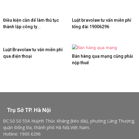
Điều kiện cần để làm thủ tục
Luật bravolaw tư vấn miễn phí
thành lập công ty...
tổng đài 19006296
Luật Bravolaw tư vấn miễn phí
qua điện thoại
Bán hàng qua mạng cũng phải
nộp thuế
Trụ Sở TP. Hà Nội
ĐC:Số Số 55A Huỳnh Thúc Kháng (kéo dài), phường Láng Thượng,
quận Đống Đa, thành phố Hà Nội,Việt Nam.
Hotline: 1900 6296