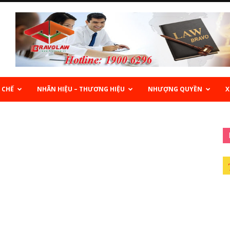
 CHẾ
NHÃN HIỆU – THƯƠNG HIỆU
NHƯỢNG QUYỀN
X