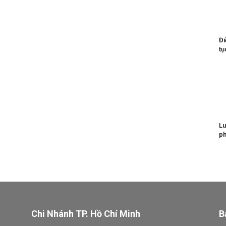
Đi
tụ
Lu
ph
Chi Nhánh TP. Hồ Chí Minh
B