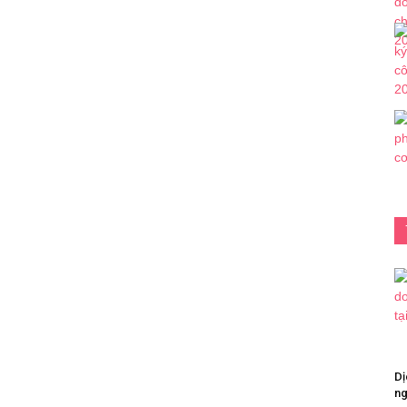
Dị
ng