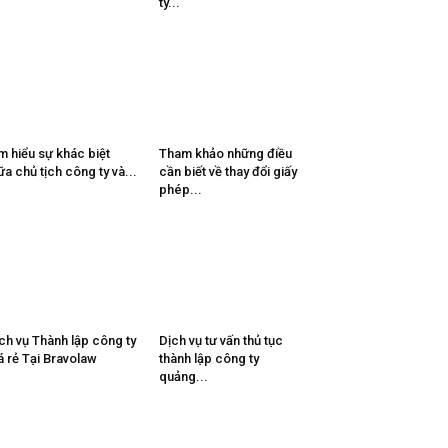
ty...
m hiểu sự khác biệt
Tham khảo những điều
ữa chủ tịch công ty và...
cần biết về thay đổi giấy
phép...
ch vụ Thành lập công ty
Dịch vụ tư vấn thủ tục
á rẻ Tại Bravolaw
thành lập công ty
quảng...