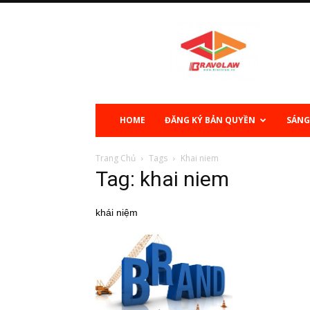
Sở
hữu
trí
tuệ
HOME
ĐĂNG KÝ BẢN QUYỀN
SÁNG
Trang Chủ
Tags
Khai niem
Tag: khai niem
khái niệm