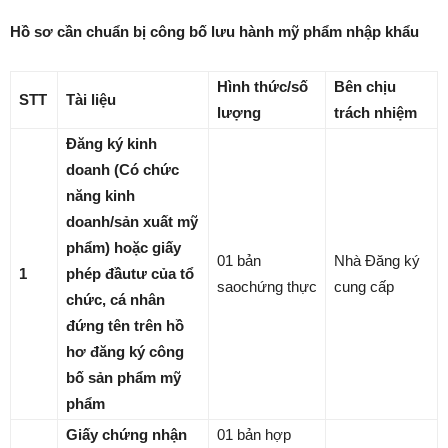
Hồ sơ cần chuẩn bị công bố lưu hành mỹ phẩm nhập khẩu
Hình thức/số
Bên chịu
STT
Tài liệu
lượng
trách nhiệm
Đăng ký kinh
doanh (Có chức
năng kinh
doanh/sản xuất mỹ
phẩm) hoặc giấy
01 bản
Nhà Đăng ký
1
phép đầu
tư của tổ
saochứng thực
cung cấp
chức, cá nhân
đứng tên trên hồ
hơ
đăng ký công
bố sản phẩm mỹ
phẩm
Giấy chứng nhận
01 bản hợp