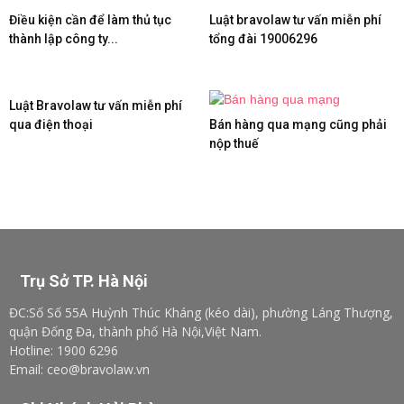
Điều kiện cần để làm thủ tục
Luật bravolaw tư vấn miễn phí
thành lập công ty...
tổng đài 19006296
Luật Bravolaw tư vấn miễn phí
qua điện thoại
Bán hàng qua mạng cũng phải
nộp thuế
Trụ Sở TP. Hà Nội
ĐC:Số Số 55A Huỳnh Thúc Kháng (kéo dài), phường Láng Thượng,
quận Đống Đa, thành phố Hà Nội,Việt Nam.
Hotline: 1900 6296
Email: ceo@bravolaw.vn