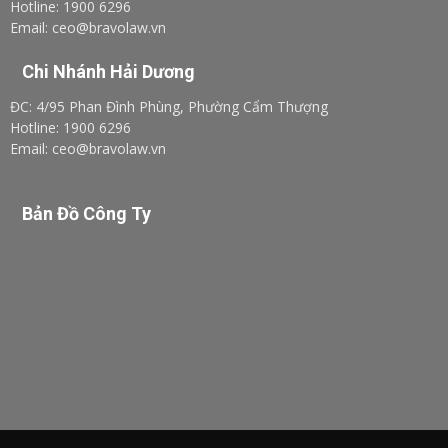
Hotline: 1900 6296
Email: ceo@bravolaw.vn
Chi Nhánh Hải Dương
ĐC: 4/95 Phan Đình Phùng, Phường Cẩm Thượng
Hotline: 1900 6296
Email: ceo@bravolaw.vn
Bản Đồ Công Ty