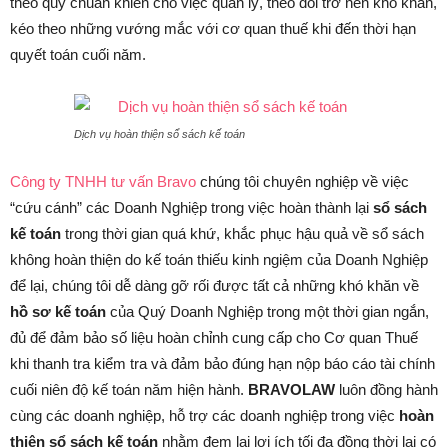
theo quy chuẩn khiến cho việc quản lý, theo dõi trở nên khó khăn,
kéo theo những vướng mắc với cơ quan thuế khi đến thời hạn
quyết toán cuối năm.
Dịch vụ hoàn thiện sổ sách kế toán
Công ty TNHH tư vấn Bravo
chúng tôi chuyên nghiệp về việc
“cứu cánh” các Doanh Nghiệp trong việc hoàn thành lại
sổ sách
kế toán
trong thời gian quá khứ, khắc phục hậu quả về sổ sách
không hoàn thiện do kế toán thiếu kinh ngiệm của Doanh Nghiệp
để lại, chúng tôi dễ dàng gỡ rối được tất cả những khó khăn về
hồ sơ kế toán
của Quý Doanh Nghiệp trong một thời gian ngắn,
đủ để đảm bảo số liệu hoàn chỉnh cung cấp cho Cơ quan Thuế
khi thanh tra kiểm tra và đảm bảo đúng hạn nộp báo cáo tài chính
cuối niên độ kế toán năm hiện hành.
BRAVOLAW
luôn đồng hành
cùng các doanh nghiệp, hỗ trợ các doanh nghiệp trong việc
hoàn
thiện sổ sách kế toán
nhằm đem lại lợi ích tối đa đồng thời lại có