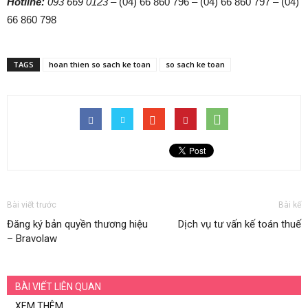
Hotline:
093 669 0123
– (04) 66 860 796 – (04) 66 860 797 – (04)
66 860 798
TAGS
hoan thien so sach ke toan
so sach ke toan
Bài viết trước
Bài kế
Đăng ký bản quyền thương hiệu
Dịch vụ tư vấn kế toán thuế
– Bravolaw
BÀI VIẾT LIÊN QUAN
XEM THÊM