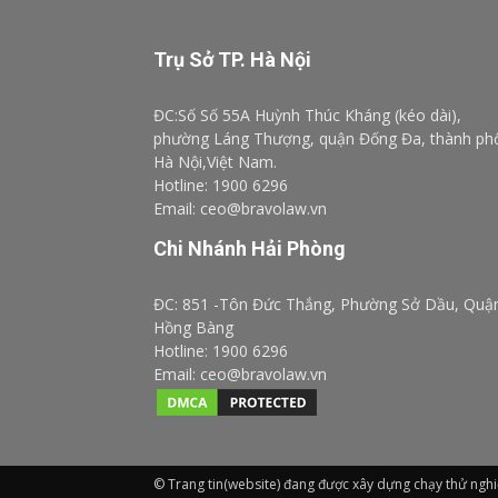
Trụ Sở TP. Hà Nội
ĐC:Số Số 55A Huỳnh Thúc Kháng (kéo dài),
phường Láng Thượng, quận Đống Đa, thành ph
Hà Nội,Việt Nam.
Hotline: 1900 6296
Email: ceo@bravolaw.vn
Chi Nhánh Hải Phòng
ĐC: 851 -Tôn Đức Thắng, Phường Sở Dầu, Quậ
Hồng Bàng
Hotline: 1900 6296
Email: ceo@bravolaw.vn
© Trang tin(website) đang được xây dựng chạy thử ngh