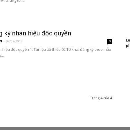
, chúng tôi...
g ký nhãn hiệu độc quyền
Lu
N
-
02/07/2013
0
ph
 hiệu độc quyền 1. Tài liệu tối thiểu 02 Tờ khai đăng ký theo mẫu
...
Trang 4 của 4