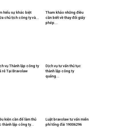
m hiểu sự khác biệt
Tham khảo những điều
ữa chủ tịch công ty và...
cần biết về thay đổi giấy
phép...
ch vụ Thành lập công ty
Dịch vụ tư vấn thủ tục
á rẻ Tại Bravolaw
thành lập công ty
quảng...
ều kiện cần để làm thủ
Luật bravolaw tư vấn miễn
c thành lập công ty...
phí tổng đài 19006296