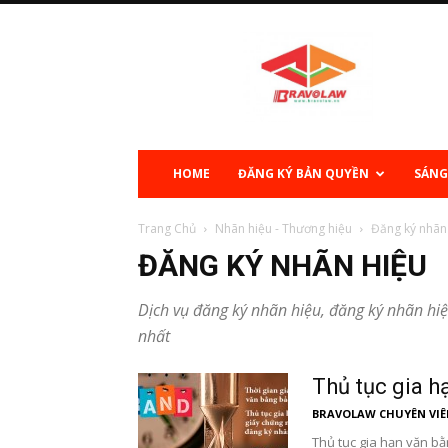
Sở
hữu
trí
tuệ
HOME
ĐĂNG KÝ BẢN QUYỀN
SÁNG
Trang Chủ
Nhãn hiệu - Thương hiệu
Đăng ký nhãn
ĐĂNG KÝ NHÃN HIỆU
Dịch vụ đăng ký nhãn hiệu, đăng ký nhãn hiệ
nhất
Thủ tục gia h
BRAVOLAW CHUYÊN VIÊ
Thủ tục gia hạn văn b