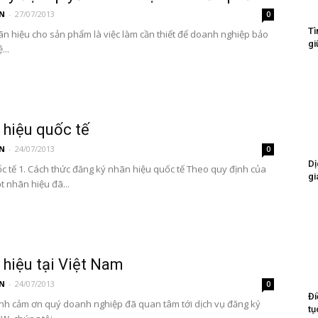
N
-
27/07/2013
0
Tì
n hiệu cho sản phẩm là việc làm cần thiết để doanh nghiệp bảo
gi
...
 hiệu quốc tế
N
-
24/07/2013
0
Dị
c tế 1. Cách thức đăng ký nhãn hiệu quốc tế Theo quy định của
gi
t nhãn hiệu đã...
hiệu tại Việt Nam
N
-
24/07/2013
0
Đi
ành cảm ơn quý doanh nghiệp đã quan tâm tới dịch vụ đăng ký
tụ