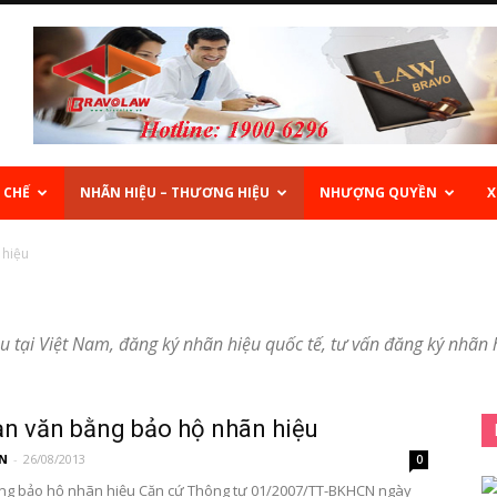
 CHẾ
NHÃN HIỆU – THƯƠNG HIỆU
NHƯỢNG QUYỀN
X
 hiệu
u tại Việt Nam, đăng ký nhãn hiệu quốc tế, tư vấn đăng ký nhãn 
ạn văn bằng bảo hộ nhãn hiệu
N
-
26/08/2013
0
ằng bảo hộ nhãn hiệu Căn cứ Thông tư 01/2007/TT-BKHCN ngày