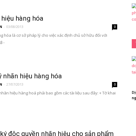
 hiệu hàng hóa
N
-
03/08/2013
0
 hóa là cơ sở pháp lý cho việc xác định chủ sở hữu đối với
...
ý nhãn hiệu hàng hóa
N
-
27/07/2013
0
hãn hiệu hàng hoá phải bao gồm các tài liệu sau đây: + Tờ khai
Dị
ng
 ký độc quyền nhãn hiệu cho sản phẩm