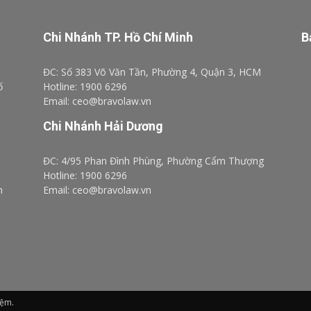
Chi Nhánh TP. Hồ Chí Minh
B
ĐC: Số 383 Võ Văn Tần, Phường 4, Quận 3, HCM
ố
Hotline: 1900 6296
Email: ceo@bravolaw.vn
Chi Nhánh Hải Dương
ĐC: 4/95 Phan Đình Phùng, Phường Cẩm Thượng
Hotline: 1900 6296
n
Email: ceo@bravolaw.vn
iệm.