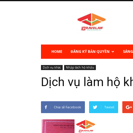
Sở
hữu
trí
tuệ
HOME
ĐĂNG KÝ BẢN QUYỀN
SÁNG
Dịch vụ khác
Nhập tách hộ khẩu
Dịch vụ làm hộ k
Chia sẻ Facebook
Tweet