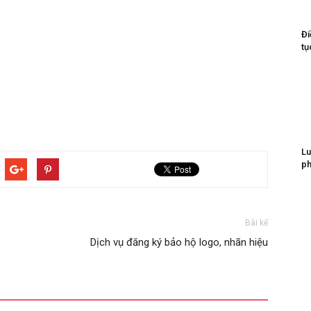
Đi
tụ
Lu
ph
Bài kế
Dịch vụ đăng ký bảo hộ logo, nhãn hiệu