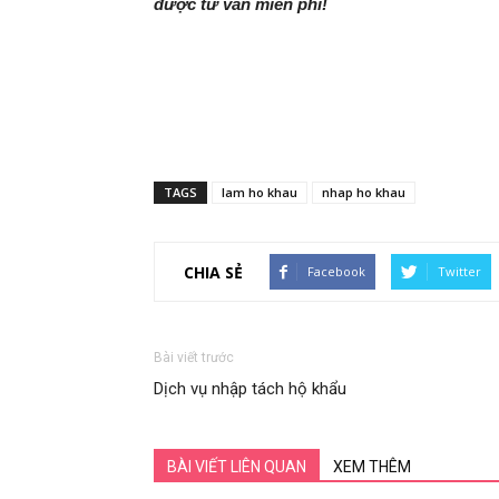
được tư vấn miễn phí!
TAGS
lam ho khau
nhap ho khau
CHIA SẺ
Facebook
Twitter
Bài viết trước
Dịch vụ nhập tách hộ khẩu
BÀI VIẾT LIÊN QUAN
XEM THÊM