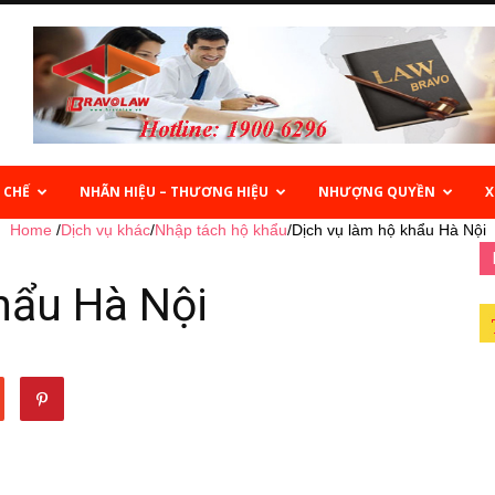
 CHẾ
NHÃN HIỆU – THƯƠNG HIỆU
NHƯỢNG QUYỀN
X
Home
/
Dịch vụ khác
/
Nhập tách hộ khẩu
/
Dịch vụ làm hộ khẩu Hà Nội
hẩu Hà Nội