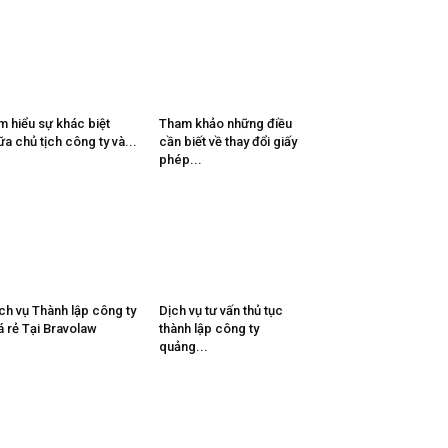
m hiểu sự khác biệt
Tham khảo những điều
ữa chủ tịch công ty và...
cần biết về thay đổi giấy
phép...
ch vụ Thành lập công ty
Dịch vụ tư vấn thủ tục
á rẻ Tại Bravolaw
thành lập công ty
quảng...