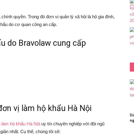
hính quyền. Trong đó đơn vị quản lý xã hội là hộ gia đình,
 khẩu do cơ quan công an cấp.
ẩu do Bravolaw cung cấp
đơn vị làm hộ khẩu Hà Nội
Dị
ng
ụ làm hộ khẩu Hà Nội
uy tín chuyên nghiệp với đội ngũ
giản nhất. Cụ thể, chúng tôi sẽ: