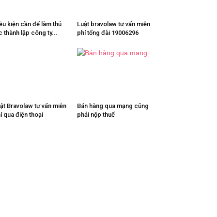
ều kiện cần để làm thủ
Luật bravolaw tư vấn miễn
c thành lập công ty...
phí tổng đài 19006296
ật Bravolaw tư vấn miễn
Bán hàng qua mạng cũng
í qua điện thoại
phải nộp thuế