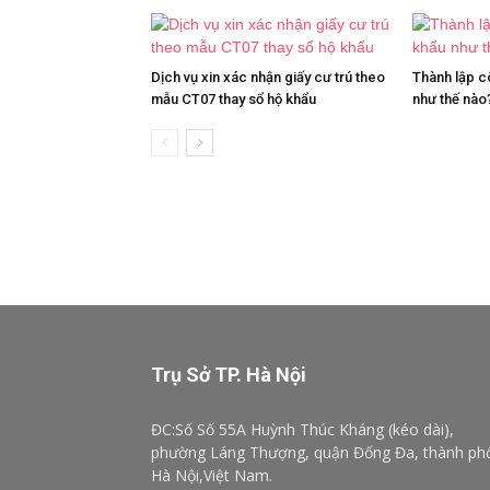
Dịch vụ xin xác nhận giấy cư trú theo
Thành lập c
mẫu CT07 thay sổ hộ khẩu
như thế nào
Trụ Sở TP. Hà Nội
ĐC:Số Số 55A Huỳnh Thúc Kháng (kéo dài),
phường Láng Thượng, quận Đống Đa, thành ph
Hà Nội,Việt Nam.