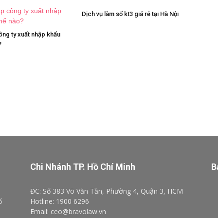
Dịch vụ làm sổ kt3 giá rẻ tại Hà Nội
ông ty xuất nhập khẩu
?
Chi Nhánh TP. Hồ Chí Minh
B
ĐC: Số 383 Võ Văn Tần, Phường 4, Quận 3, HCM
ố
Hotline: 1900 6296
Email: ceo@bravolaw.vn