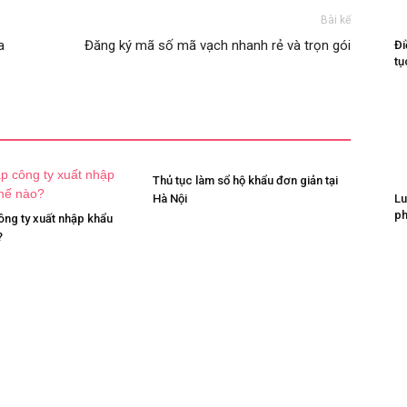
Bài kế
a
Đăng ký mã số mã vạch nhanh rẻ và trọn gói
Đi
tụ
Thủ tục làm sổ hộ khẩu đơn giản tại
Hà Nội
Lu
ph
ông ty xuất nhập khẩu
?