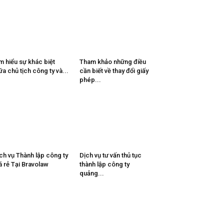
m hiểu sự khác biệt
Tham khảo những điều
ữa chủ tịch công ty và...
cần biết về thay đổi giấy
phép...
ch vụ Thành lập công ty
Dịch vụ tư vấn thủ tục
á rẻ Tại Bravolaw
thành lập công ty
quảng...