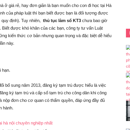
 ở giá rẻ, hay đơn giản là bạn muốn cho con đi học tại Hà
ịnh của pháp luật thì bạn biết được bạn là đối tượng được
 quy định). Tuy nhiên,
thủ tục làm sổ KT3
chưa bao giờ
i. Biết được khó khăn của các bạn, công ty tư vấn Luật
g kiến thức cơ bản nhưng quan trọng và đặc biệt dễ hiểu
lần này.
i hạn.
ổi bổ sung năm 2013, đăng ký tạm trú được hiểu là việc
ăng ký tạm trú và cấp sổ tạm trú cho công dân khi công
và nộp đơn cho cơ quan có thẩm quyền, đáp ứng đầy đủ
n hành.