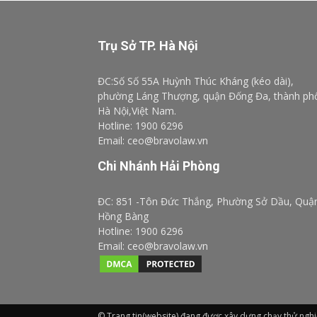
Trụ Sở TP. Hà Nội
ĐC:Số Số 55A Huỳnh Thúc Kháng (kéo dài),
phường Láng Thượng, quận Đống Đa, thành ph
Hà Nội,Việt Nam.
Hotline: 1900 6296
Email: ceo@bravolaw.vn
Chi Nhánh Hải Phòng
ĐC: 851 -Tôn Đức Thắng, Phường Sở Dầu, Quậ
Hồng Bàng
Hotline: 1900 6296
Email: ceo@bravolaw.vn
© Trang tin(website) đang được xây dựng chạy thử ngh