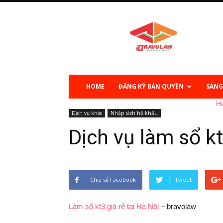
Sở
hữu
trí
tuệ
HOME
ĐĂNG KÝ BẢN QUYỀN
SÁNG
H
Dịch vụ khác
Nhập tách hộ khẩu
Dịch vụ làm sổ kt
Chia sẻ Facebook
Tweet
Làm sổ kt3 giá rẻ tại Hà Nội
– bravolaw