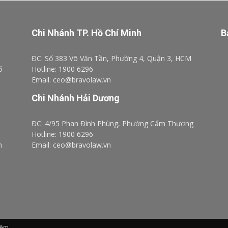
Chi Nhánh TP. Hồ Chí Minh
B
ĐC: Số 383 Võ Văn Tần, Phường 4, Quận 3, HCM
ố
Hotline: 1900 6296
Email: ceo@bravolaw.vn
Chi Nhánh Hải Dương
ĐC: 4/95 Phan Đình Phùng, Phường Cẩm Thượng
Hotline: 1900 6296
n
Email: ceo@bravolaw.vn
iệm.