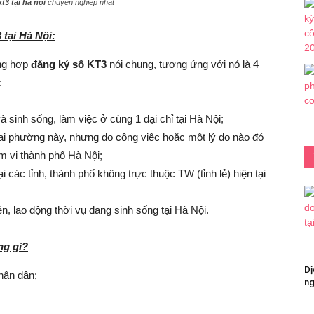
t3 tại hà nội
chuyên nghiệp nhất
tại Hà Nội:
ờng hợp
đăng ký sổ KT3
nói chung, tương ứng với nó là 4
:
 sinh sống, làm việc ở cùng 1 đại chỉ tại Hà Nội;
ại phường này, nhưng do công việc hoặc một lý do nào đó
m vi thành phố Hà Nội;
 các tỉnh, thành phố không trực thuộc TW (tỉnh lẻ) hiện tại
ên, lao động thời vụ đang sinh sống tại Hà Nội.
ng gì?
Dị
hân dân;
ng