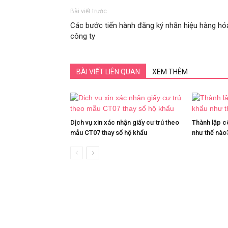
Bài viết trước
Các bước tiến hành đăng ký nhãn hiệu hàng hó
công ty
BÀI VIẾT LIÊN QUAN
XEM THÊM
Dịch vụ xin xác nhận giấy cư trú theo
Thành lập c
mẫu CT07 thay sổ hộ khẩu
như thế nào