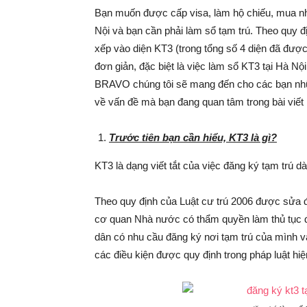
Bạn muốn được cấp visa, làm hộ chiếu, mua nhà
Nội và bạn cần phải làm sổ tạm trú. Theo quy đ
xếp vào diện KT3 (trong tổng số 4 diện đã được
đơn giản, đặc biệt là việc làm sổ KT3 tại Hà Nộ
BRAVO chúng tôi sẽ mang đến cho các bạn nhữn
về vấn đề mà bạn đang quan tâm trong bài viết 
Trước tiên bạn cần hiểu, KT3 là gì?
KT3 là dạng viết tắt của việc đăng ký tạm trú dà
Theo quy định của Luật cư trú 2006 được sửa đ
cơ quan Nhà nước có thẩm quyền làm thủ tục đ
dân có nhu cầu đăng ký nơi tạm trú của mình 
các điều kiện được quy định trong pháp luật hiệ