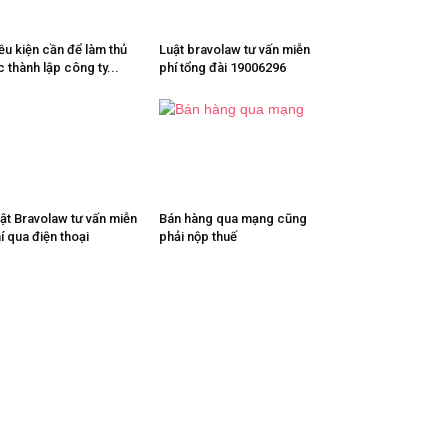
ều kiện cần để làm thủ
Luật bravolaw tư vấn miễn
c thành lập công ty...
phí tổng đài 19006296
ật Bravolaw tư vấn miễn
Bán hàng qua mạng cũng
í qua điện thoại
phải nộp thuế