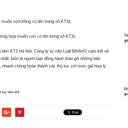
và muốn vợ/chồng có tên trong sổ KT3);
Tì
ường hợp muốn con có tên trong sổ KT3).
gi
 vụ làm KT3 Hà Nội. Công ty tư vấn Luật BRAVO cam kết sẽ
nhất, luôn là người bạn đồng hành tháo gỡ những băn
, nhanh chóng hoàn thành các thủ tục với mức giá hợp lý
Dị
ủ tục làm kt3
gi