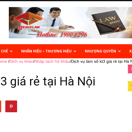
 CHẾ
NHÃN HIỆU – THƯƠNG HIỆU
NHƯỢNG QUYỀN
X
ome
/
Dịch vụ khác
/
Nhập tách hộ khẩu
/
Dịch vụ làm sổ kt3 giá rẻ tại Hà 
3 giá rẻ tại Hà Nội