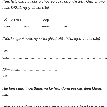
(Nếu là tổ chức thì ghi rõ chức vụ của người đại diện, Giấy chứng
nhận ĐKKD, ngày và nơi cấp)
Số CMTND……………….cấp
ngày……….tháng……….năm…………tại………….
(Nếu là người nước ngoài thì ghi số Hộ chiếu, ngày và nơi cấp)
Địa
chỉ…………………………………………………………………………
Điện thoại……………………………
fax……………………………………………………………
Hai bên cùng thoả thuận và ký hợp đồng với các điều khoản
sau:
Điều1:
Bên A đồng ý cho bên B thực hiện cuộc biểu diễn trực tiếp