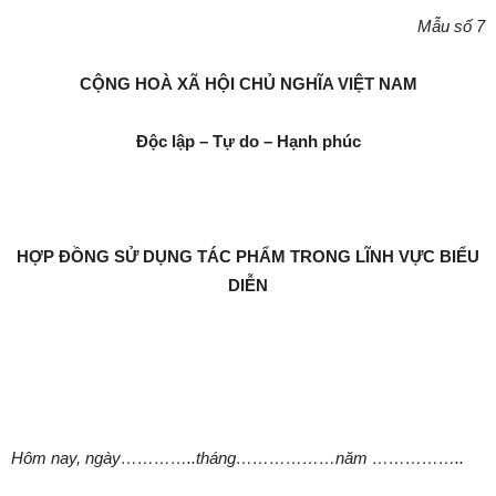
Mẫu
số
7
CỘNG HOÀ XÃ HỘI CHỦ NGHĨA VIỆT NAM
Độc lập – Tự do – Hạnh phúc
HỢP ĐỒNG SỬ DỤNG TÁC PHẨM TRONG LĨNH VỰC BIỂU
DIỄN
Hôm nay, ngày…………..tháng………………năm ……………..