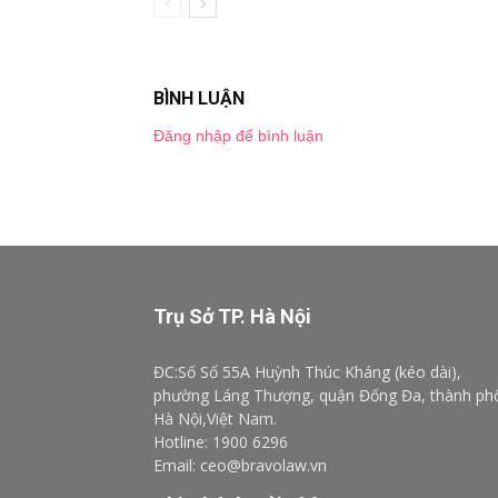
BÌNH LUẬN
Đăng nhập để bình luận
Trụ Sở TP. Hà Nội
ĐC:Số Số 55A Huỳnh Thúc Kháng (kéo dài),
phường Láng Thượng, quận Đống Đa, thành ph
Hà Nội,Việt Nam.
Hotline: 1900 6296
Email: ceo@bravolaw.vn