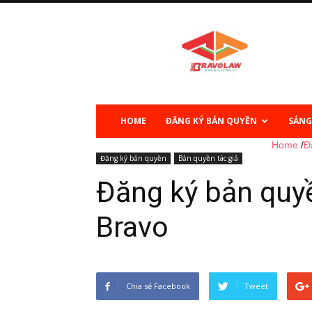
Sở
hữu
trí
tuệ
HOME
ĐĂNG KÝ BẢN QUYỀN
SÁNG
Home
/
Đ
Đăng ký bản quyền
Bản quyền tác giả
Đăng ký bản quyề
Bravo
Chia sẻ Facebook
Tweet