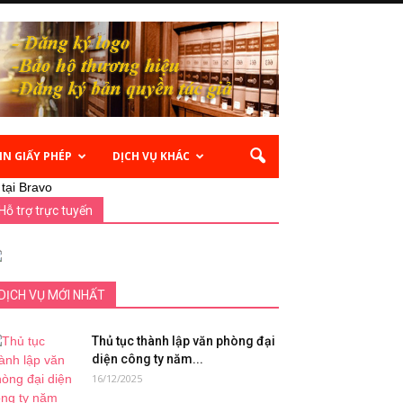
IN GIẤY PHÉP
DỊCH VỤ KHÁC
tại Bravo
Hỗ trợ trực tuyến
DỊCH VỤ MỚI NHẤT
Thủ tục thành lập văn phòng đại
diện công ty năm...
16/12/2025