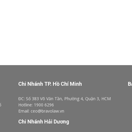
Chi Nhánh TP. Hồ Chí Minh
B
ĐC: Số 383 Võ Văn Tần, Phường 4, Quận 3, HCM
ố
Hotline: 1900 6296
Email: ceo@bravolaw.vn
Chi Nhánh Hải Dương